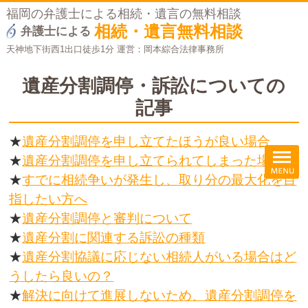
福岡の弁護士による相続・遺言の無料相談
相続・遺言無料相談
弁護士による
天神地下街西1出口徒歩1分 運営：岡本綜合法律事務所
遺産分割調停・訴訟についての
記事
★
遺産分割調停を申し立てたほうが良い場合
★
遺産分割調停を申し立てられてしまった場合
★
すでに相続争いが発生し、取り分の最大化を目
指したい方へ
★
遺産分割調停と審判について
★
遺産分割に関連する訴訟の種類
★
遺産分割協議に応じない相続人がいる場合はど
うしたら良いの？
★
解決に向けて進展しないため、遺産分割調停を