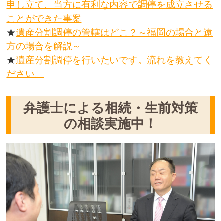
申し立て、当方に有利な内容で調停を成立させる
ことができた事案
★
遺産分割調停の管轄はどこ？～福岡の場合と遠
方の場合を解説～
★
遺産分割調停を行いたいです。流れを教えてく
ださい。
弁護士による相続・生前対策
の相談実施中！