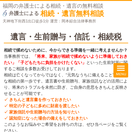
福岡の弁護士による相続・遺言の無料相談
相続・遺言無料相談
弁護士による
天神地下街西1出口徒歩1分 運営：岡本綜合法律事務所
遺言・生前贈与・信託・相続税
相続で揉めないために、今からできる準備を一緒に考えませんか？
当事務所では、
「将来、家族が相続で揉めないように準備しておき
たい」「子どもたちに負担をかけたくない」
といった生前対策に関
するご相談を多数お受けしております。
相続は亡くなってからではなく、“元気なうちに備えること”が円満
な相続の第一歩です。遺言書や生前贈与、家族信託などの活用によ
り、将来のトラブルを未然に防ぎ、ご自身の意思をきちんと反映さ
せることが可能です。
✓ きちんと遺言書を作っておきたい
✓ 特定の子どもに多めに財産を渡したい
✓ 家族信託や生前贈与の方法を知りたい
✓ 認知症になった場合の備えをしておきたい
このようなお悩みやご希望をお持ちの方は、ぜひ当ページをご覧く
ださい。