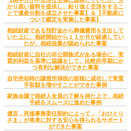
【相手方が不合理な主張に固執していたが、分
かり易い資料を提供し、粘り強く交渉をするこ
とで遺産分割を成立させた事案】＆【不動産に
ついて鑑定を実施した事案】
相続財産である預貯金から葬儀費用を支出して
いた上に、相続開始から１１か月が経過してい
たが、相続放棄が認められた事案
相続財産に自社の非公開株式がある場合に、実
質的利益を基準に協議をして、比較的早期にか
つ有利な解決ができた事案
自宅売却時の譲渡所得税の節税に成功して実質
手取額を増やすことができた事例
家族会議で相続人全員の了解を得た上で、相続
手続をスムーズに進めた事例
遺言，死後事務委任契約によって，「おひとり
さま」が将来に対する安心を得られるサポート
ができた事案