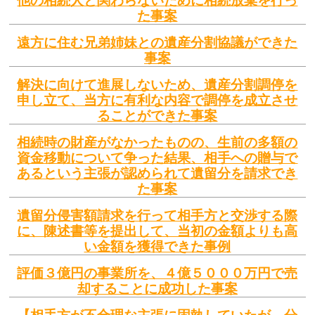
他の相続人と関わらないために相続放棄を行っ
た事案
遠方に住む兄弟姉妹との遺産分割協議ができた
事案
解決に向けて進展しないため、遺産分割調停を
申し立て、当方に有利な内容で調停を成立させ
ることができた事案
相続時の財産がなかったものの、生前の多額の
資金移動について争った結果、相手への贈与で
あるという主張が認められて遺留分を請求でき
た事案
遺留分侵害額請求を行って相手方と交渉する際
に、陳述書等を提出して、当初の金額よりも高
い金額を獲得できた事例
評価３億円の事業所を、４億５０００万円で売
却することに成功した事案