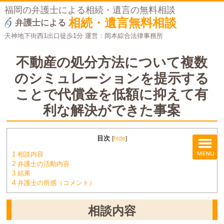
福岡の弁護士による相続・遺言の無料相談
相続・遺言無料相談
弁護士による
天神地下街西1出口徒歩1分 運営：岡本綜合法律事務所
不動産の処分方法について複数
のシミュレーションを提示する
ことで代償金を低額に抑えて有
利な解決ができた事案
目次
[
hide
]
1
相談内容
2
弁護士の活動内容
3
結果
4
弁護士の所感（コメント）
相談内容