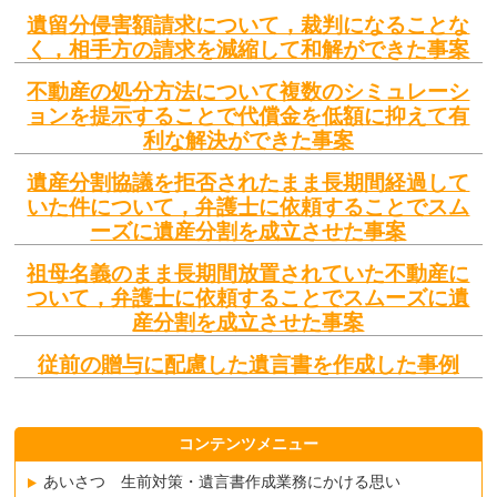
遺留分侵害額請求について，裁判になることな
く，相手方の請求を減縮して和解ができた事案
不動産の処分方法について複数のシミュレーシ
ョンを提示することで代償金を低額に抑えて有
利な解決ができた事案
遺産分割協議を拒否されたまま長期間経過して
いた件について，弁護士に依頼することでスム
ーズに遺産分割を成立させた事案
祖母名義のまま長期間放置されていた不動産に
ついて，弁護士に依頼することでスムーズに遺
産分割を成立させた事案
従前の贈与に配慮した遺言書を作成した事例
コンテンツメニュー
あいさつ 生前対策・遺言書作成業務にかける思い