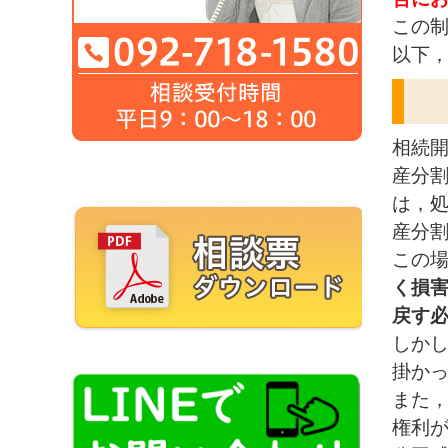
この
以下
相続
産分
は，
産分
この
く損
戻す
しか
掛か
また
権利