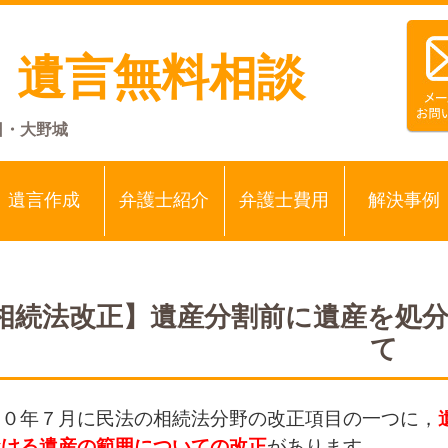
・遺言無料相談
日・大野城
遺言作成
弁護士紹介
弁護士費用
解決事例
相続法改正】遺産分割前に遺産を処
て
３０年７月に民法の相続法分野の改正項目の一つに，
おける遺産の範囲についての改正
があります。