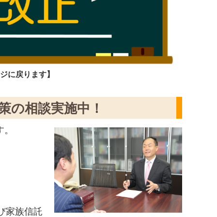
ージに戻ります】
策の相談実施中！
す。
び家族信託