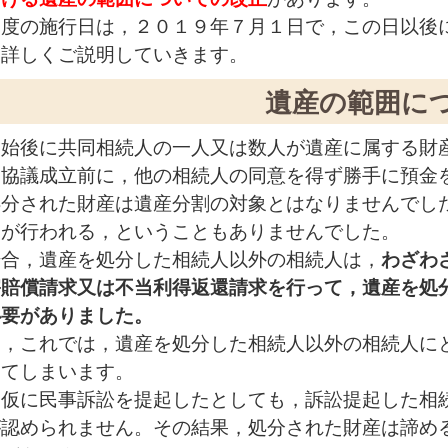
制度の施行日は，２０１９年７月１日で，この日以後
，詳しくご説明していきます。
遺産の範囲に
開始後に共同相続人の一人又は数人が遺産に属する財
割協議成立前に，他の相続人の同意を得ず勝手に預金
処分された財産は遺産分割の対象とはなりませんでし
割が行われる，ということもありませんでした。
場合，遺産を処分した相続人以外の相続人は，
わざわ
害賠償請求又は不当利得返還請求を行って，遺産を処
必要がありました。
し，これでは，遺産を処分した相続人以外の相続人に
ってしまいます。
，仮に民事訴訟を提起したとしても，訴訟提起した相
が認められません。その結果，処分された財産は諦め