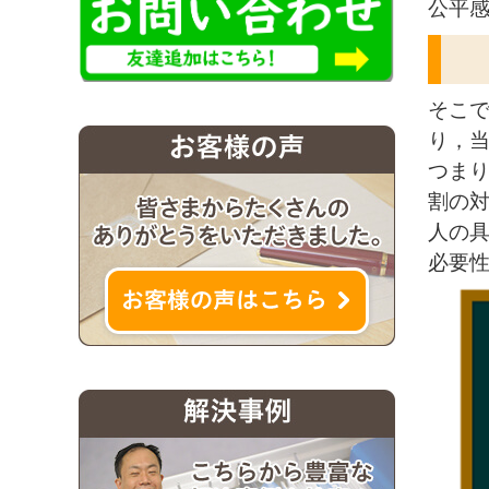
公平
そこ
り，
つま
割の
人の
必要