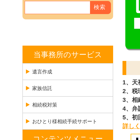
当事務所のサービス
遺言作成
1、天
家族信託
2、
3、相
相続税対策
4、弁
5、初
おひとり様相続手続サポート
詳し
コンテンツメニュー