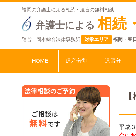
福岡の弁護士による相続・遺言の無料相談
相続
弁護士による
運営：岡本綜合法律事務所
対象エリア
福岡・春
HOME
遺産分割
遺留分
【
平成
合に