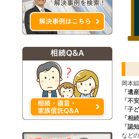
岡本
「遺
「不
「子
「相
「認
などの